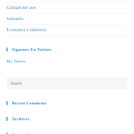
Calidad del aire
Subsuelo
Economía e industria
Síguenos En Twitter
My Tweets
Pre
Esc
to
Recent Comments
clo
the
Archives
sea
pan